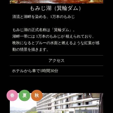
もみじ湖（箕輪ダム）
清流と湖畔を染める、1万本のもみじ
もみじ湖の正式名称は「箕輪ダム」。
湖畔一帯には 1万本のもみじが 植えられており、
晩秋になるとブルーの水面と燃えるような紅葉が感
動の情景を描きます。
アクセス
ホテルから車で1時間30分
春
夏
秋