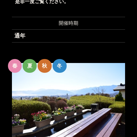
是非一度ご覧ください。
開催時期
通年
春
夏
秋
冬