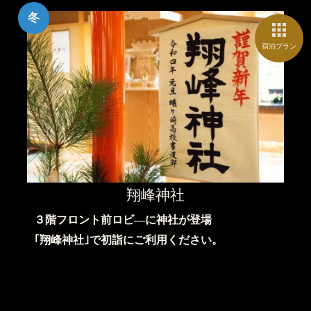
冬
宿泊プラン
翔峰神社
３階フロント前ロビ―に神社が登場
｢翔峰神社｣で初詣にご利用ください。