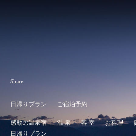
Share
日帰りプラン
ご宿泊予約
感動の温泉宿
温 泉
客 室
お料理
日帰りプラン