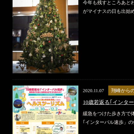
今年も残すところあと
がマイナスの日も出始め
2020.11.07
翔峰から
10歳若返る｢インタ
緩急をつけた歩き方で
｢インターバル速歩」の