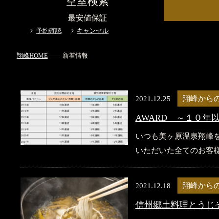
空室検索
最安値保証
予約確認
キャンセル
翔峰HOME
新着情報
2021.12.25
翔峰から
AWARD ～１０年
いつも美ヶ原温泉翔峰
いただいた全てのお客様
2021.12.18
翔峰から
信州郷土料理とうじ