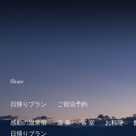
Share
日帰りプラン
ご宿泊予約
感動の温泉宿
温 泉
客 室
お料理
日帰りプラン