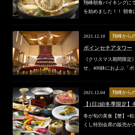
翔峰朝食バイキングに
を始めました！！ 朝食
2021.12.10
翔峰から
ポインセチアタワー
《クリスマス期間限定》
せ、400鉢におよぶ「ポ
2021.12.04
翔峰から
【1日2組冬季限定
冬が旬の美食【蟹】×松
くし特別会席の販売がス