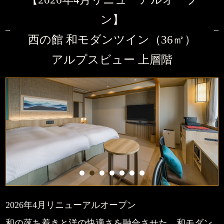
ン】
西の館 和モダンツイン（36㎡）
アルプスビュー 上層階
1
2
3
4
5
6
7
2026年4月リニューアルオープン
和の落ち着きと洋の快適さを融合させた、和モダン