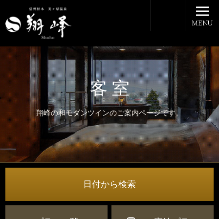
MENU
客 室
翔峰の和モダンツインのご案内ページです。
日付から検索