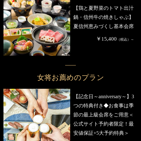
【鶏と夏野菜のトマト出汁
鍋・信州牛の焼きしゃぶ】
夏信州恵みづくし基本会席
￥15,400
（税込）～
女将お薦めのプラン
【記念日～anniversary～】3
つの特典付き◆お食事は季
節の最上級会席をご用意＜
公式サイト予約者限定！最
安値保証+5大予約特典＞