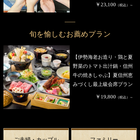
￥23,100
（税込）～
旬を愉しむお薦めプラン
【伊勢海老お造り・鶏と夏
野菜のトマト出汁鍋・信州
牛の焼きしゃぶ】夏信州恵
みづくし最上級会席プラン
￥19,800
（税込）～
ご夫婦・カップル
ファミリー