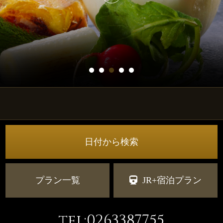
1
2
3
4
5
日付から検索
プラン一覧
JR+宿泊プラン
tel:0263387755