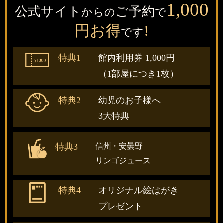
1,000
公式サイト
ご予約
からの
で
円
お得
!
です
特典1
館内利用券 1,000円
（1部屋につき1枚）
特典2
幼児のお子様へ
3大特典
信州・安曇野
特典3
リンゴジュース
特典4
オリジナル
絵はがき
プレゼント