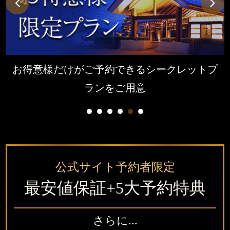
Previous
Next
お得意様だけがご予約できるシークレットプ
ランをご用意
1
2
3
4
5
6
公式サイト予約者限定
最安値保証+5大予約特典
さらに...