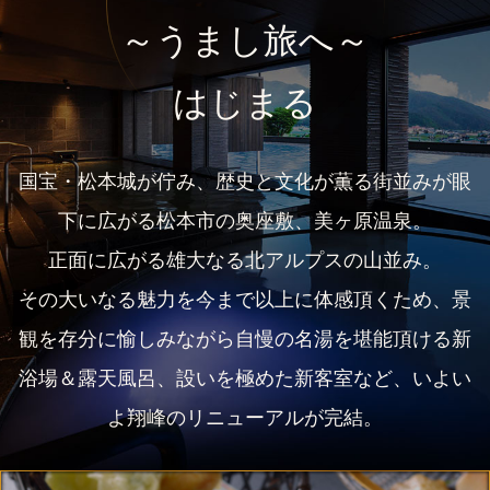
～うまし旅へ～
はじまる
国宝・松本城が佇み、歴史と文化が薫る街並みが眼
下に広がる松本市の奥座敷、美ヶ原温泉。
正面に広がる雄大なる北アルプスの山並み。
その大いなる魅力を今まで以上に体感頂くため、
景
観を存分に愉しみながら自慢の名湯を堪能頂ける新
浴場＆露天風呂、
設いを極めた新客室など、いよい
よ翔峰のリニューアルが完結。